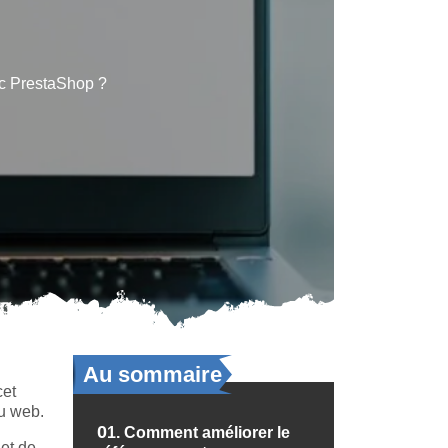
c PrestaShop ?
Au sommaire
cet
du web.
01.
Comment améliorer le
 et de