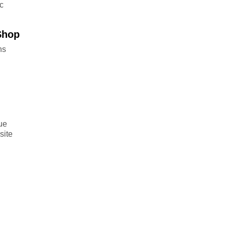
c
Shop
ns
que
site