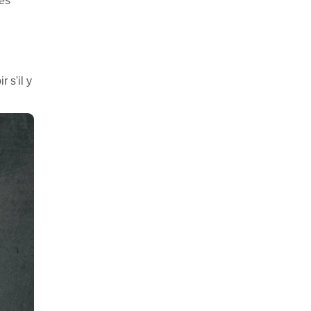
rés
 s'il y