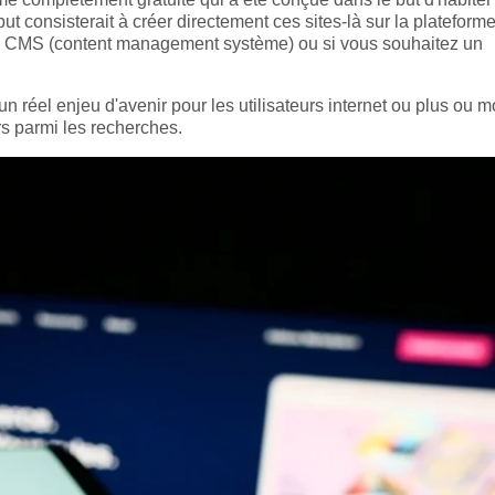
ut consisterait à créer directement ces sites-là sur la plateform
de CMS (content management système) ou si vous souhaitez un
 réel enjeu d'avenir pour les utilisateurs internet ou plus ou m
rs parmi les recherches.