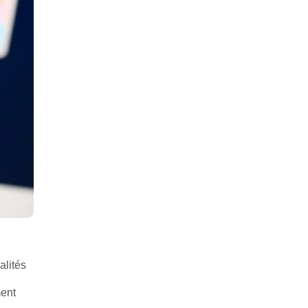
alités
ment