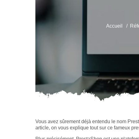
Accueil
Réf
Vous avez sûrement déjà entendu le nom PrestaS
article, on vous explique tout sur ce fameux pr
Plus précisément, PrestaShop est une plateform