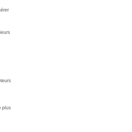
sérer
ieurs
oteurs
e plus