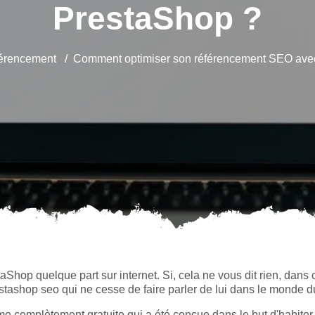
PrestaShop ?
érencement
Comment optimiser son référencement SEO ave
hop quelque part sur internet. Si, cela ne vous dit rien, dans 
estashop seo qui ne cesse de faire parler de lui dans le monde 
e complètement gratuite qui a été conçue dans le but d'habiter