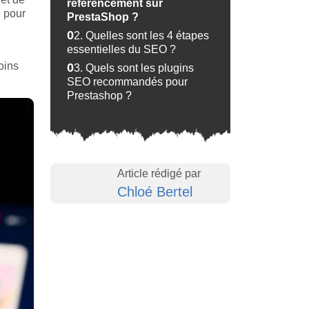
référencement sur
e pour
PrestaShop ?
02.
Quelles sont les 4 étapes
essentielles du SEO ?
oins
03.
Quels sont les plugins
SEO recommandés pour
Prestashop ?
Article rédigé par
Chloé Bertel