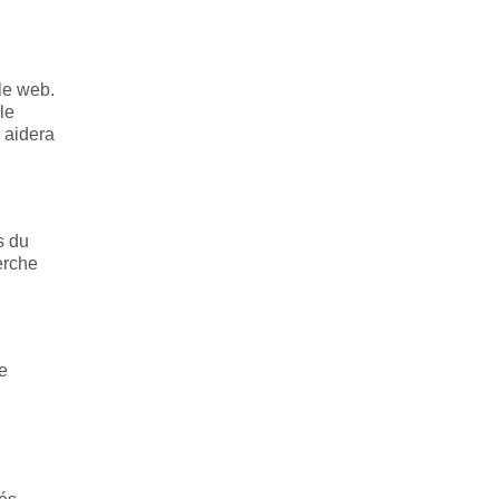
le web.
le
s aidera
s du
erche
e