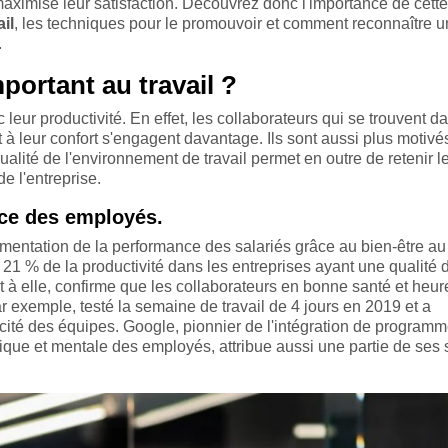
maximise leur satisfaction. Découvrez donc l'importance de cette
il
, les techniques pour le promouvoir et comment reconnaître 
.
portant au travail ?
 leur productivité. En effet, les collaborateurs qui se trouvent d
et à leur confort s'engagent davantage. Ils sont aussi plus motivé
alité de l'environnement de travail permet en outre de retenir l
e l'entreprise.
nce des employés.
entation de la performance des salariés grâce au bien-être au t
21 % de la productivité dans les entreprises ayant une qualité 
t à elle, confirme que les collaborateurs en bonne santé et heu
r exemple, testé la semaine de travail de 4 jours en 2019 et a
ité des équipes. Google, pionnier de l'intégration de program
sique et mentale des employés, attribue aussi une partie de ses