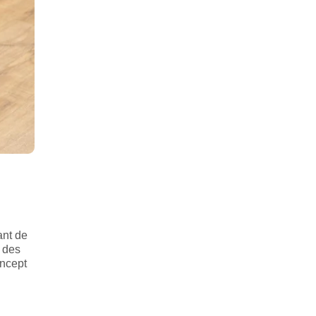
ant de
t des
oncept