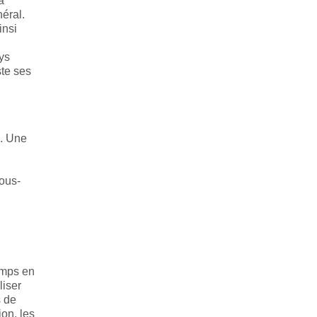
à
éral.
insi
ys
ste ses
l. Une
sous-
emps en
liser
s de
ion, les