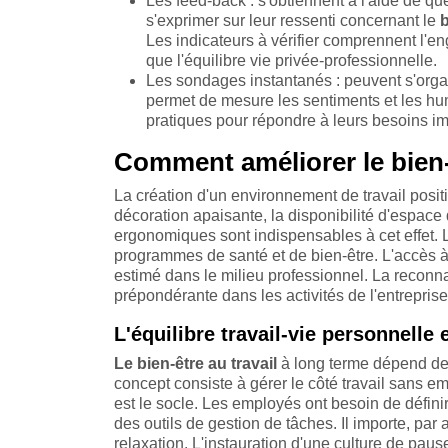
Les feed-back : s'obtiennent à l'aide de qu
s'exprimer sur leur ressenti concernant le
b
Les indicateurs à vérifier comprennent l'en
que l'équilibre vie privée-professionnelle.
Les sondages instantanés : peuvent s'orga
permet de mesure les sentiments et les hume
pratiques pour répondre à leurs besoins i
Comment améliorer le bien-
La création d'un environnement de travail positi
décoration apaisante, la disponibilité d'espace 
ergonomiques sont indispensables à cet effet. 
programmes de santé et de bien-être. L'accès à
estimé dans le milieu professionnel. La reconn
prépondérante dans les activités de l'entrepri
L'équilibre travail-vie personnelle 
Le bien-être au travail
à long terme dépend de l
concept consiste à gérer le côté travail sans e
est le socle. Les employés ont besoin de définir 
des outils de gestion de tâches. Il importe, par 
relaxation. L'instauration d'une culture de pau