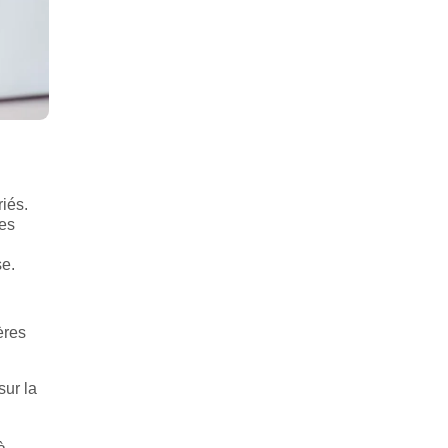
riés.
des
se.
ères
sur la