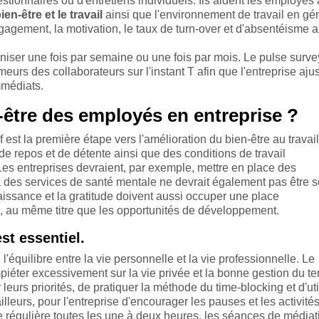
estionnaires ou d'entretiens individuels. Ils aident les employés 
ien-être et le travail
ainsi que l'environnement de travail en gén
gagement, la motivation, le taux de turn-over et d'absentéisme a
niser une fois par semaine ou une fois par mois. Le pulse surve
urs des collaborateurs sur l'instant T afin que l'entreprise aju
mmédiats.
être des employés en entreprise ?
f est la première étape vers l'amélioration du bien-être au travai
de repos et de détente ainsi que des conditions de travail
Les entreprises devraient, par exemple, mettre en place des
 des services de santé mentale ne devrait également pas être 
aissance et la gratitude doivent aussi occuper une place
se, au même titre que les opportunités de développement.
est essentiel.
'équilibre entre la vie personnelle et la vie professionnelle. Le
mpiéter excessivement sur la vie privée et la bonne gestion du t
leurs priorités, de pratiquer la méthode du time-blocking et d'uti
ailleurs, pour l'entreprise d'encourager les pauses et les activité
se régulière toutes les une à deux heures, les séances de médiat