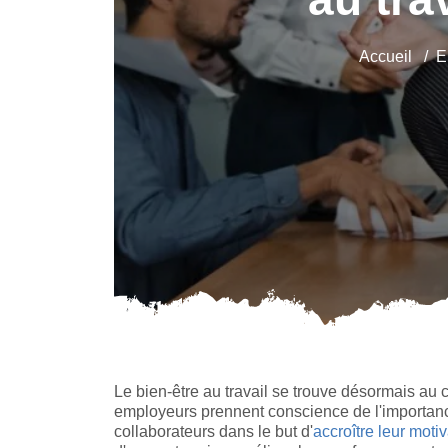
Accueil
E
Le bien-être au travail se trouve désormais au c
employeurs prennent conscience de l'importan
collaborateurs dans le but d'
accroître leur moti