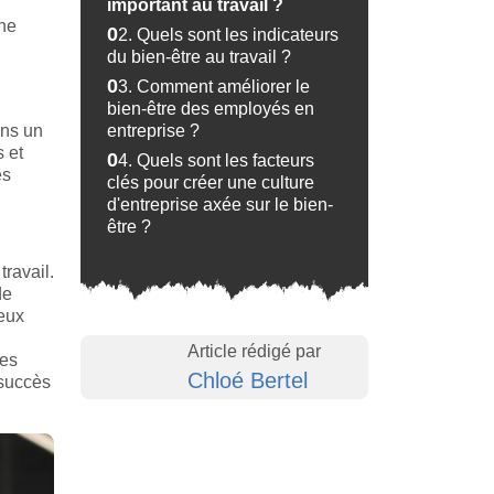
important au travail ?
une
02.
Quels sont les indicateurs
du bien-être au travail ?
03.
Comment améliorer le
bien-être des employés en
ans un
entreprise ?
s et
04.
Quels sont les facteurs
es
clés pour créer une culture
d'entreprise axée sur le bien-
être ?
ravail.
de
reux
Article rédigé par
mes
Chloé Bertel
 succès