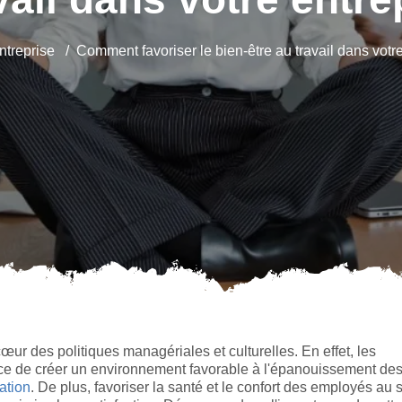
ntreprise
Comment favoriser le bien-être au travail dans votre
œur des politiques managériales et culturelles. En effet, les
ce de créer un environnement favorable à l'épanouissement de
vation
. De plus, favoriser la santé et le confort des employés au 