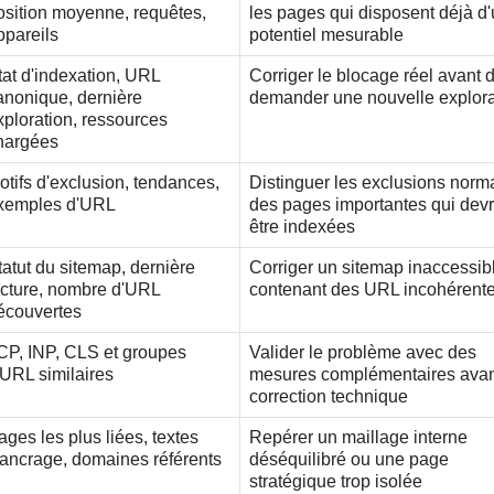
osition moyenne, requêtes,
les pages qui disposent déjà d
ppareils
potentiel mesurable
tat d'indexation, URL
Corriger le blocage réel avant 
anonique, dernière
demander une nouvelle explora
xploration, ressources
hargées
otifs d'exclusion, tendances,
Distinguer les exclusions norm
xemples d'URL
des pages importantes qui devr
être indexées
tatut du sitemap, dernière
Corriger un sitemap inaccessib
ecture, nombre d'URL
contenant des URL incohérent
écouvertes
CP, INP, CLS et groupes
Valider le problème avec des
'URL similaires
mesures complémentaires avan
correction technique
ages les plus liées, textes
Repérer un maillage interne
'ancrage, domaines référents
déséquilibré ou une page
stratégique trop isolée