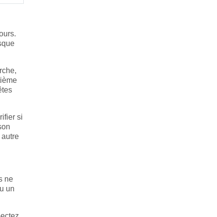
ours.
rsque
rche,
itième
êtes
fier si
son
 autre
s ne
ou un
pectez