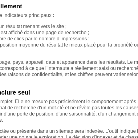
llement
 indicateurs principaux :
un résultat menant vers le site ;
te est affiché dans une page de recherche ;
bre de clics par le nombre d'impressions ;
 position moyenne du résultat le mieux placé pour la propriété o
page, pays, appareil, date et apparence dans les résultats. Le m
l correspond à ce que l'internaute a réellement saisi ou recherch
s raisons de confidentialité, et les chiffres peuvent varier selon
nclure seul
omplet. Elle ne mesure pas précisément le comportement après
obal de recherche d'un mot-clé et ne révèle pas toutes les cause
nir d'une perte de position, d'une saisonnalité, d'un changement 
e.
tée ou présente dans un sitemap sera indexée. L'outil indique l
er une nouvelle exploration. La décision d'indexer et de classe