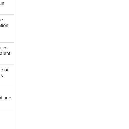
'un
de
tion
ales
aient
le ou
es
t une