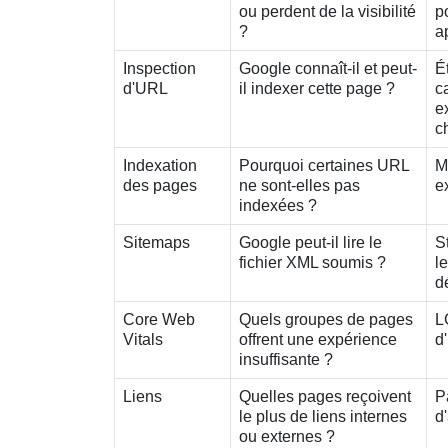
ou perdent de la visibilité
p
?
a
Inspection
Google connaît-il et peut-
É
d'URL
il indexer cette page ?
c
e
c
Indexation
Pourquoi certaines URL
M
des pages
ne sont-elles pas
e
indexées ?
Sitemaps
Google peut-il lire le
S
fichier XML soumis ?
l
d
Core Web
Quels groupes de pages
L
Vitals
offrent une expérience
d
insuffisante ?
Liens
Quelles pages reçoivent
P
le plus de liens internes
d
ou externes ?