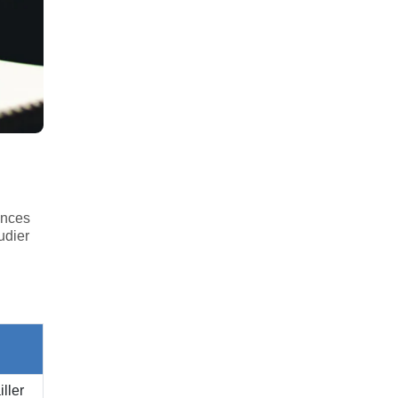
ances
udier
ller