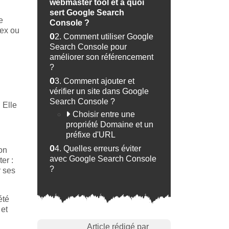
webmaster tool et à quoi
sert Google Search
e
Console ?
dex ou
02.
Comment utiliser Google
Search Console pour
améliorer son référencement
?
03.
Comment ajouter et
vérifier un site dans Google
Search Console ?
 Elle
Choisir entre une
propriété Domaine et un
préfixe d'URL
04.
Quelles erreurs éviter
on
avec Google Search Console
er :
?
r ses
été
 et
Article rédigé par