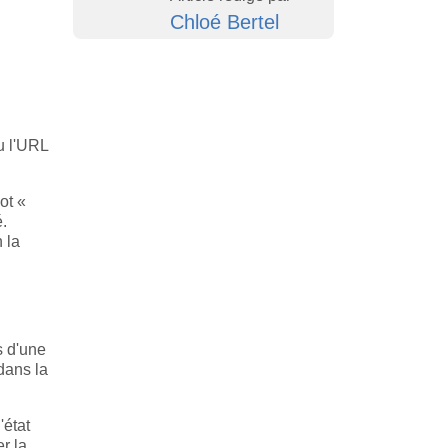
Chloé Bertel
u l'URL
ot «
é.
 la
s d'une
dans la
'état
r la