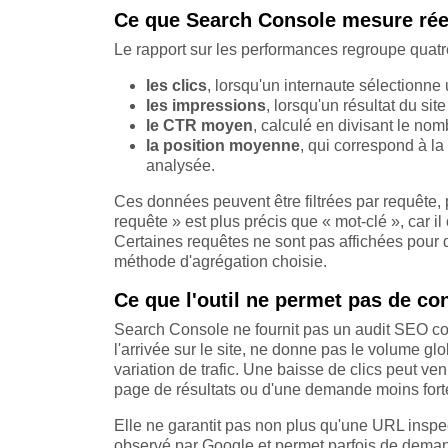
Ce que Search Console mesure rée
Le rapport sur les performances regroupe quatre
les clics
, lorsqu'un internaute sélectionne 
les impressions
, lorsqu'un résultat du si
le CTR moyen
, calculé en divisant le nom
la position moyenne
, qui correspond à la
analysée.
Ces données peuvent être filtrées par requête, 
requête » est plus précis que « mot-clé », car i
Certaines requêtes ne sont pas affichées pour de
méthode d'agrégation choisie.
Ce que l'outil ne permet pas de co
Search Console ne fournit pas un audit SEO c
l'arrivée sur le site, ne donne pas le volume gl
variation de trafic. Une baisse de clics peut ve
page de résultats ou d'une demande moins fort
Elle ne garantit pas non plus qu'une URL inspec
observé par Google et permet parfois de demand