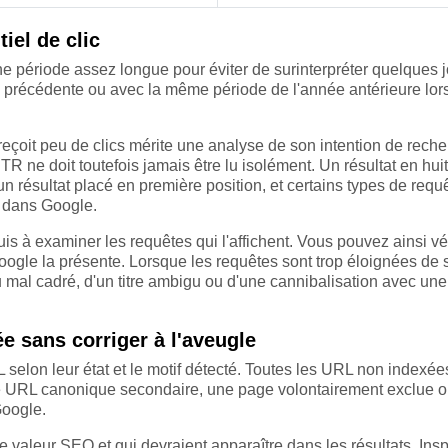
iel de clic
ne période assez longue pour éviter de surinterpréter quelques j
 précédente ou avec la même période de l'année antérieure lo
çoit peu de clics mérite une analyse de son intention de reche
TR ne doit toutefois jamais être lu isolément. Un résultat en hu
n résultat placé en première position, et certains types de requ
s dans Google.
s à examiner les requêtes qui l'affichent. Vous pouvez ainsi véri
oogle la présente. Lorsque les requêtes sont trop éloignées de 
u mal cadré, d'un titre ambigu ou d'une cannibalisation avec une
e sans corriger à l'aveugle
selon leur état et le motif détecté. Toutes les URL non indexée
une URL canonique secondaire, une page volontairement exclue 
Google.
 valeur SEO et qui devraient apparaître dans les résultats. Ins