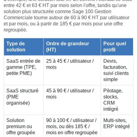
entre 42 € et 63 € HT par mois selon l'offre, tandis qu'une
solution plus structurée comme Sage 100 Gestion
Commerciale tourne autour de 60 à 90 € HT par utilisateur
et par mois, ou à partir de 185 € par mois pour une offre
regroupée.
Type de
Ordre de grandeur
Pour quel
solution
(HT)
profil
SaaS entrée de
25 à 45 € / utilisateur /
Devis,
gamme (TPE,
mois
facturation,
petite PME)
suivi clients
simple
SaaS structuré
45 à 90 € / utilisateur /
Pilotage,
(PME
mois
stocks,
organisée)
CRM
intégré
Solution
90 à 100 € / utilisateur /
Multi-sites,
premium ou
mois, ou dès 185 € /
ERP intégré
offre groupée
mois en offre regroupée