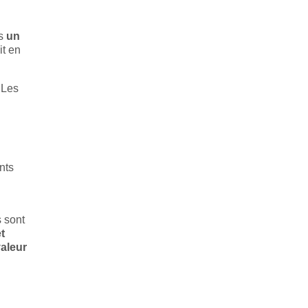
ns
un
it en
 Les
nts
s sont
t
valeur