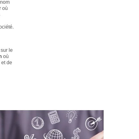
e nom
r où
s
ociété.
sur le
n
où
 et de