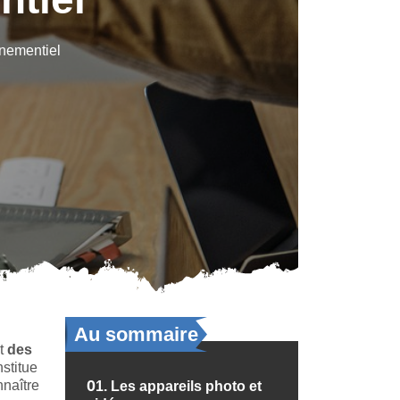
énementiel
Au sommaire
nt
des
nstitue
nnaître
01.
Les appareils photo et