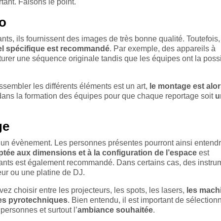
ant. Faisons le point.
éo
nts, ils fournissent des images de très bonne qualité. Toutefois,
el spécifique est recommandé
. Par exemple, des appareils à
er une séquence originale tandis que les équipes ont la possib
ssembler les différents éléments est un art,
le montage est alo
tir dans la formation des équipes pour que chaque reportage soit
u
ge
un évènement. Les personnes présentes pourront ainsi entendr
tée aux dimensions et à la configuration de l’espace
est
sants est également recommandé. Dans certains cas, des instru
ur ou une platine de DJ.
z choisir entre les projecteurs, les spots, les lasers,
les mach
cles pyrotechniques
. Bien entendu, il est important de sélection
 personnes et surtout l’
ambiance souhaitée
.