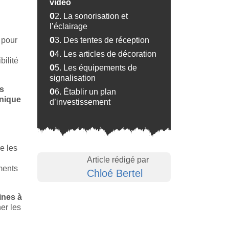
vidéo
02.
La sonorisation et
l’éclairage
 pour
03.
Des tentes de réception
04.
Les articles de décoration
ilité
05.
Les équipements de
signalisation
rs
06.
Établir un plan
nique
d’investissement
e les
Article rédigé par
ments
Chloé Bertel
ines à
ner les