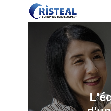
L'é
d'un