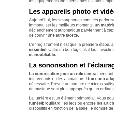
les équipements indispensables est alors import
Les appareils photo et vid
Aujourd’hui, les smartphones sont très performa
immortaliser les meilleurs moments,
un matéri
déclenchement automatique parviennent à captur
de couvrir une autre facette.
L’enregistrement n’est que la première étape, a
essentiel
. Outre un bon logiciel, il faut inves
et inoubliable
.
La sonorisation et l’éclaira
La sonorisation joue un rôle central
pendant 
intervenants ou les animateurs.
Une sono adap
nécessaire. Prévoir un nombre de micros suffi
de musique sont plus appropriés qu’un ordinate
La lumière est un élément primordial. Vous pouve
fumée/brouillard
, les leds ou encore
les arti
dispositifs en fonction de la salle, le nombre de