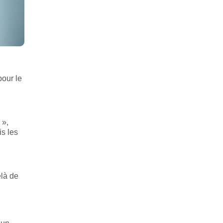
pour le
 »,
is les
elà de