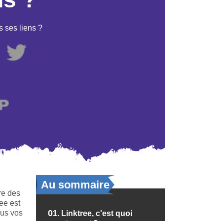
s ses liens ?
Au sommaire
re des
ee est
ous vos
01.
Linktree, c'est quoi