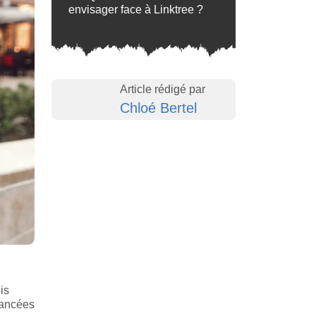
envisager face à Linktree ?
Article rédigé par
Chloé Bertel
is
avancées