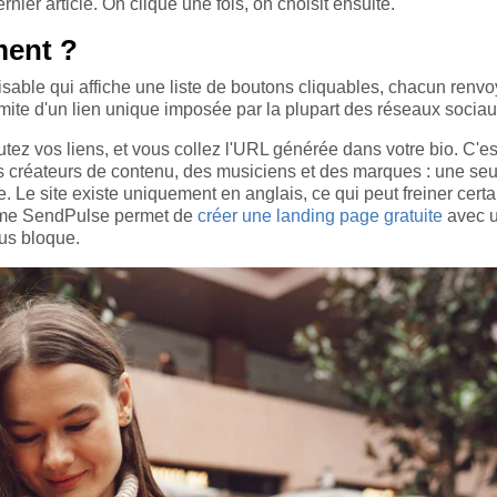
rnier article. On clique une fois, on choisit ensuite.
ment ?
sable qui affiche une liste de boutons cliquables, chacun renvo
 limite d'un lien unique imposée par la plupart des réseaux sociau
ez vos liens, et vous collez l'URL générée dans votre bio. C'es
 des créateurs de contenu, des musiciens et des marques : une se
e. Le site existe uniquement en anglais, ce qui peut freiner certa
omme SendPulse permet de
créer une landing page gratuite
avec 
ous bloque.