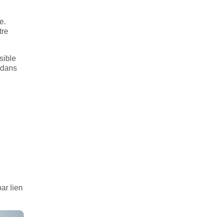
e.
tre
sible
 dans
par lien