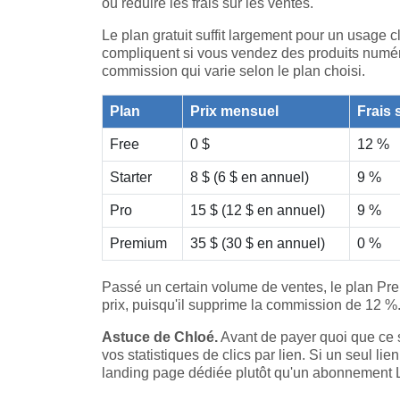
ou réduire les frais sur les ventes.
Le plan gratuit suffit largement pour un usage c
compliquent si vous vendez des produits numéri
commission qui varie selon le plan choisi.
Plan
Prix mensuel
Frais 
Free
0 $
12 %
Starter
8 $ (6 $ en annuel)
9 %
Pro
15 $ (12 $ en annuel)
9 %
Premium
35 $ (30 $ en annuel)
0 %
Passé un certain volume de ventes, le plan Pre
prix, puisqu'il supprime la commission de 12 %
Astuce de Chloé.
Avant de payer quoi que ce so
vos statistiques de clics par lien. Si un seul lie
landing page dédiée plutôt qu'un abonnement L