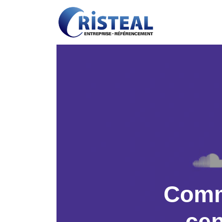
Comme
cen