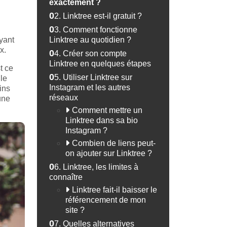
exactement ?
02.
Linktree est-il gratuit ?
03.
Comment fonctionne
yant
Linktree au quotidien ?
x.
04.
Créer son compte
Linktree en quelques étapes
t ce
05.
Utiliser Linktree sur
ule
Instagram et les autres
ins
réseaux
une
Comment mettre un
Linktree dans sa bio
Instagram ?
Combien de liens peut-
on ajouter sur Linktree ?
06.
Linktree, les limites à
connaître
Linktree fait-il baisser le
référencement de mon
site ?
07.
Quelles alternatives