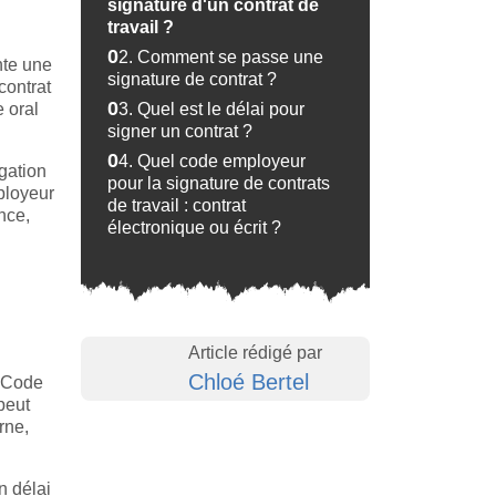
signature d'un contrat de
travail ?
02.
Comment se passe une
nte une
signature de contrat ?
contrat
e oral
03.
Quel est le délai pour
signer un contrat ?
04.
Quel code employeur
gation
pour la signature de contrats
ployeur
de travail : contrat
nce,
électronique ou écrit ?
Article rédigé par
Chloé Bertel
u Code
peut
rne,
n délai