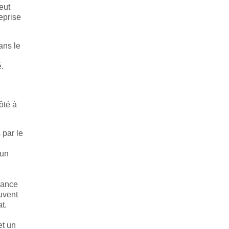
eut
eprise
ans le
é.
ôté à
 par le
 un
urance
uvent
t.
et un