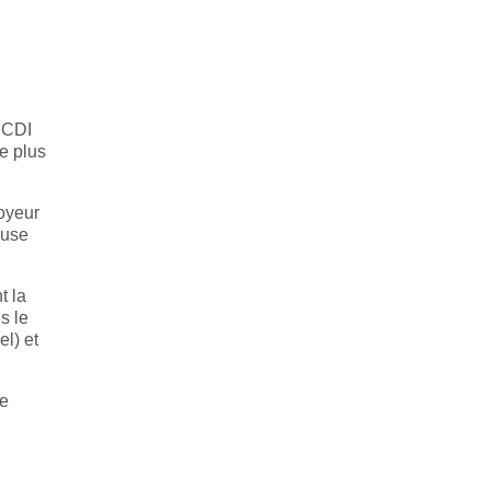
n CDI
de plus
oyeur
ause
t la
s le
el) et
ne