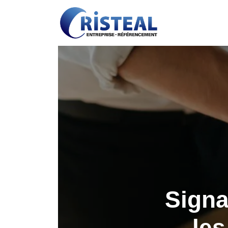
Signa
les