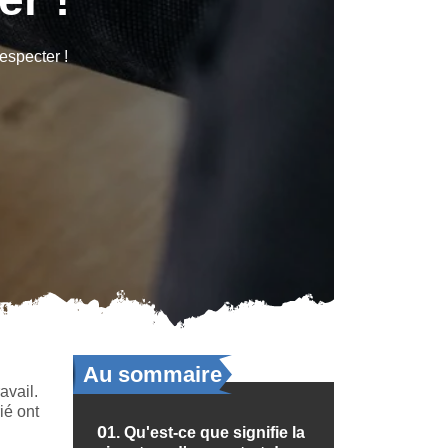
respecter !
Au sommaire
avail.
ié ont
01.
Qu'est-ce que signifie la