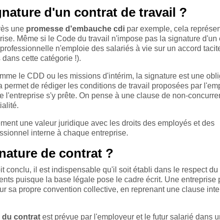
gnature d'un contrat de travail ?
près une
promesse d'embauche cdi
par exemple, cela représe
prise. Même si le Code du travail n'impose pas la signature d'un 
professionnelle n'emploie des salariés à vie sur un accord tacit
 dans cette catégorie !).
omme le CDD ou les missions d'intérim, la signature est une obli
a permet de rédiger les conditions de travail proposées par l'em
 de l'entreprise s'y prête. On pense à une clause de non-concurre
alité.
ement une valeur juridique avec les droits des employés et des
essionnel interne à chaque entreprise.
ature de contrat ?
t conclu, il est indispensable qu'il soit établi dans le respect d
uments puisque la base légale pose le cadre écrit. Une entreprise 
 sur sa propre convention collective, en reprenant une clause inte
 du contrat
est prévue par l'employeur et le futur salarié dans u