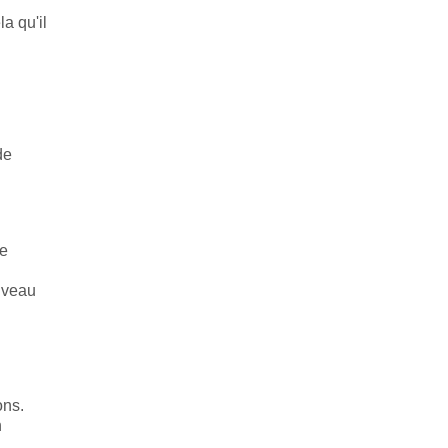
a qu'il
de
de
niveau
ons.
n