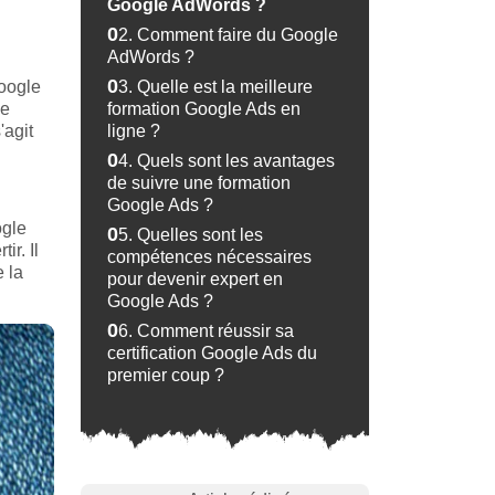
Google AdWords ?
02.
Comment faire du Google
AdWords ?
Google
03.
Quelle est la meilleure
ge
formation Google Ads en
'agit
ligne ?
04.
Quels sont les avantages
de suivre une formation
Google Ads ?
ogle
05.
Quelles sont les
ir. Il
compétences nécessaires
 la
pour devenir expert en
Google Ads ?
06.
Comment réussir sa
certification Google Ads du
premier coup ?