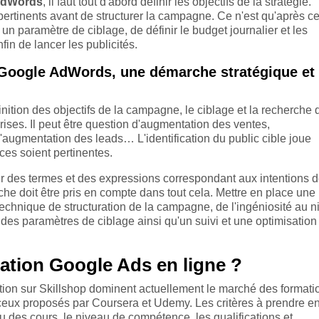
AdWords
, il faut tout d'abord définir les objectifs de la stratégie.
pertinents avant de structurer la campagne. Ce n'est qu'après cel
un paramètre de ciblage, de définir le budget journalier et les
fin de lancer les publicités.
Google AdWords, une démarche stratégique et
inition des objectifs de la campagne, le ciblage et la recherche 
prises. Il peut être question d'augmentation des ventes,
'augmentation des leads… L'identification du public cible joue
ces soient pertinentes.
her des termes et des expressions correspondant aux intentions 
he doit être pris en compte dans tout cela. Mettre en place une
echnique de structuration de la campagne, de l'ingéniosité au 
des paramètres de ciblage ainsi qu'un suivi et une optimisation
mation Google Ads en ligne ?
ation sur Skillshop dominent actuellement le marché des formati
ceux proposés par Coursera et Udemy. Les critères à prendre e
u des cours, le niveau de compétence, les qualifications et