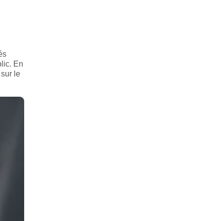
és
lic. En
sur le