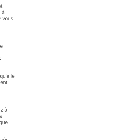
et
l à
e vous
me
s
qu'elle
ment
ez à
a
oque
près,