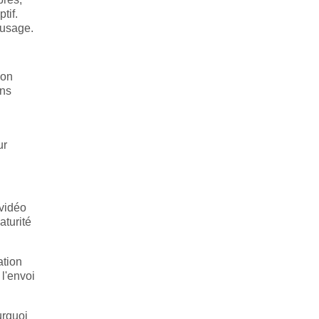
tif.
'usage.
ion
ans
ur
 vidéo
aturité
ation
l'envoi
urquoi