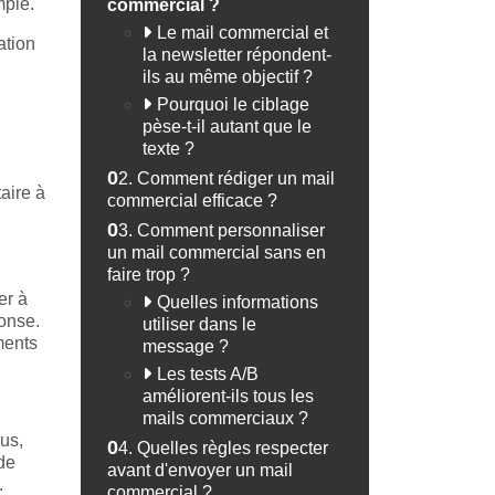
mple.
commercial ?
Le mail commercial et
ation
la newsletter répondent-
ils au même objectif ?
Pourquoi le ciblage
pèse-t-il autant que le
texte ?
02.
Comment rédiger un mail
aire à
commercial efficace ?
03.
Comment personnaliser
un mail commercial sans en
faire trop ?
er à
Quelles informations
onse.
utiliser dans le
ments
message ?
Les tests A/B
améliorent-ils tous les
mails commerciaux ?
nus,
04.
Quelles règles respecter
 de
avant d'envoyer un mail
.
commercial ?