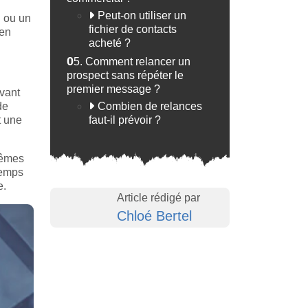
Peut-on utiliser un
n ou un
fichier de contacts
 en
acheté ?
05.
Comment relancer un
prospect sans répéter le
premier message ?
vant
de
Combien de relances
t une
faut-il prévoir ?
mêmes
temps
e.
Article rédigé par
Chloé Bertel