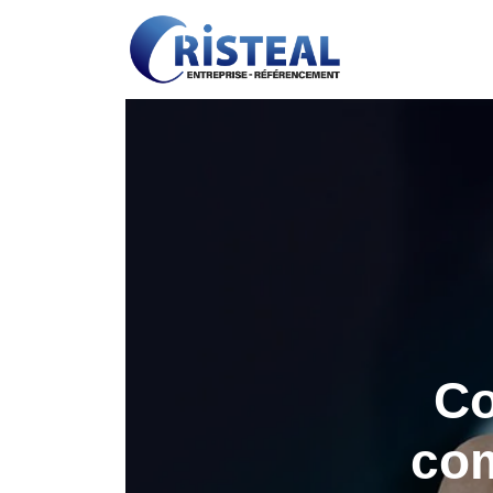
Co
com