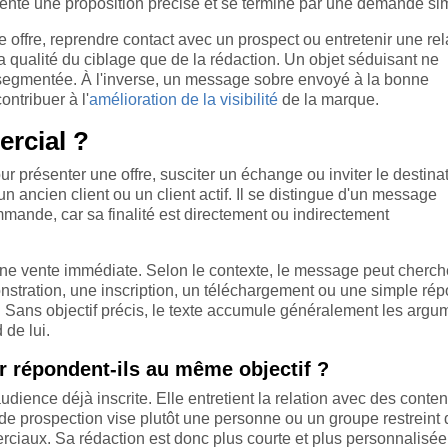
ente une proposition précise et se termine par une demande si
e offre, reprendre contact avec un prospect ou entretenir une rel
 qualité du ciblage que de la rédaction. Un objet séduisant ne
egmentée. À l'inverse, un message sobre envoyé à la bonne
ontribuer à l'
amélioration de la visibilité
de la marque.
rcial ?
présenter une offre, susciter un échange ou inviter le destinat
un ancien client ou un client actif. Il se distingue d'un message
ande, car sa finalité est directement ou indirectement
 une vente immédiate. Selon le contexte, le message peut cherch
tration, une inscription, un téléchargement ou une simple rép
on. Sans objectif précis, le texte accumule généralement les argu
 de lui.
r répondent-ils au même objectif ?
dience déjà inscrite. Elle entretient la relation avec des conte
l de prospection vise plutôt une personne ou un groupe restreint
rciaux. Sa rédaction est donc plus courte et plus personnalisée