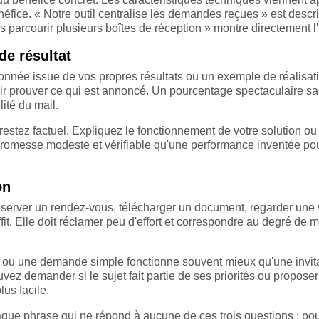
fice. « Notre outil centralise les demandes reçues » est descrip
parcourir plusieurs boîtes de réception » montre directement l
de résultat
onnée issue de vos propres résultats ou un exemple de réalisat
oir prouver ce qui est annoncé. Un pourcentage spectaculaire s
lité du mail.
estez factuel. Expliquez le fonctionnement de votre solution ou
romesse modeste et vérifiable qu'une performance inventée po
on
 réserver un rendez-vous, télécharger un document, regarder une
t. Elle doit réclamer peu d'effort et correspondre au degré de m
 ou une demande simple fonctionne souvent mieux qu'une invit
z demander si le sujet fait partie de ses priorités ou proposer 
us facile.
que phrase qui ne répond à aucune de ces trois questions : po