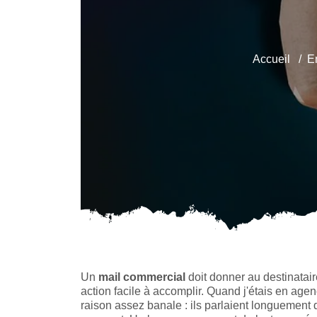
Accueil
E
Un
mail commercial
doit donner au destinatair
action facile à accomplir. Quand j'étais en age
raison assez banale : ils parlaient longuement 