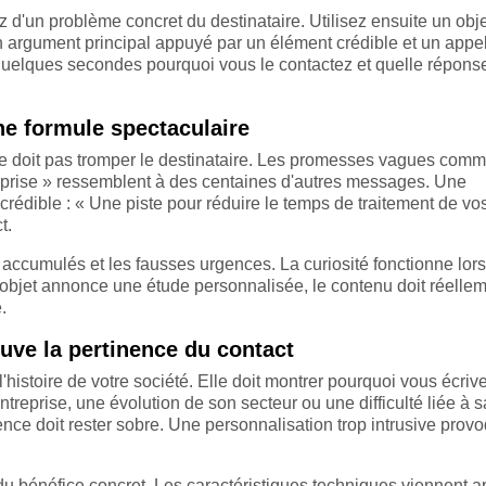
z d'un problème concret du destinataire. Utilisez ensuite un obj
n argument principal appuyé par un élément crédible et un appe
 quelques secondes pourquoi vous le contactez et quelle répons
une formule spectaculaire
l ne doit pas tromper le destinataire. Les promesses vagues com
eprise » ressemblent à des centaines d'autres messages. Une
s crédible : « Une piste pour réduire le temps de traitement de vo
t.
 accumulés et les fausses urgences. La curiosité fonctionne lors
'objet annonce une étude personnalisée, le contenu doit réelle
.
uve la pertinence du contact
histoire de votre société. Elle doit montrer pourquoi vous écriv
treprise, une évolution de son secteur ou une difficulté liée à s
rence doit rester sobre. Une personnalisation trop intrusive prov
du bénéfice concret. Les caractéristiques techniques viennent a